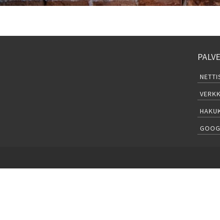
PALV
NETTI
VERK
HAKU
GOOG