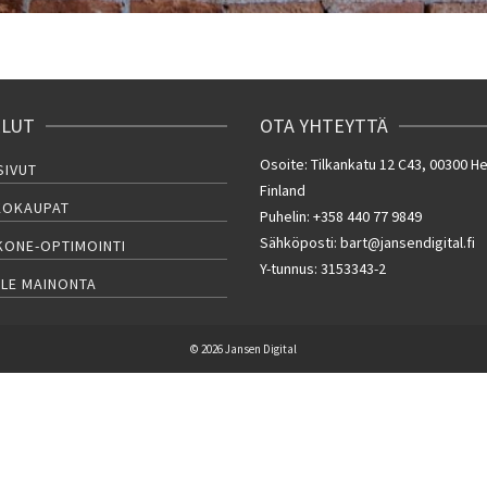
ELUT
OTA YHTEYTTÄ
Osoite: Tilkankatu 12 C43, 00300 He
SIVUT
Finland
KOKAUPAT
Puhelin: +358 440 77 9849
Sähköposti: bart@jansendigital.fi
KONE-OPTIMOINTI
Y-tunnus: 3153343-2
LE MAINONTA
© 2026 Jansen Digital